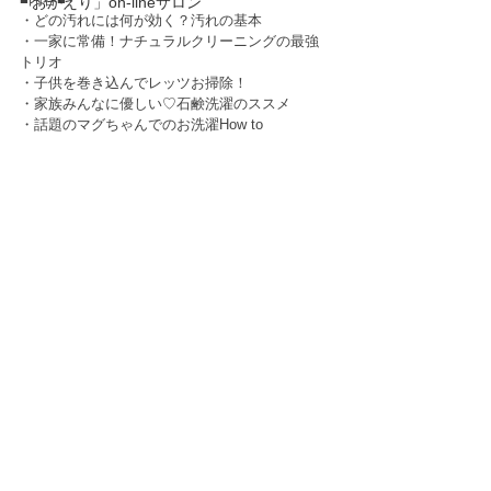
「おかえり」on-lineサロン
・どの汚れには何が効く？汚れの基本
・一家に常備！ナチュラルクリーニングの最強
トリオ
・子供を巻き込んでレッツお掃除！
・家族みんなに優しい♡石鹸洗濯のススメ
・話題のマグちゃんでのお洗濯How to