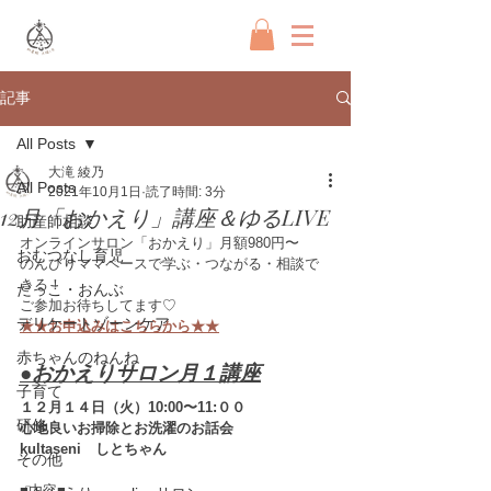
記事
All Posts
大滝 綾乃
All Posts
2021年10月1日
読了時間: 3分
12月「おかえり」講座＆ゆるLIVE
助産師相談
オンラインサロン「おかえり」月額980円〜
おむつなし育児
のんびりママペースで学ぶ・つながる・相談で
きる！
だっこ・おんぶ
ご参加お待ちしてます♡
デリケートゾーンケア
★★お申込みはこちらから★★
赤ちゃんのねんね
●おかえりサロン月１講座
子育て
１２月１４日（火）10:00〜11:００
研修
心地良いお掃除とお洗濯のお話会
kultaseni　しとちゃん
その他
■内容■