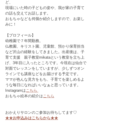
ど、
現場にいた時の子どもの姿や、我が家の子育て
の話も交えてお話します。
おもちゃなども何個か紹介しますので、お楽し
みに！
【プロフィール】
幼稚園で７年間勤務。
仏教園、キリスト園、児童館、預かり保育担当
など沢山の経験をしてきました。出産後は、子
育て支援　親子教室mikataという教室を立ち上
げ、3年目に入ったところです。今現在は仙台で
対面でレッスンをしていますが、少しずつオン
ラインでも講座などをお届けする予定です。
ママが色んな見方をもち、子育てを楽しめるよ
うな毎日になればいいなぁと思っています。
Instagramは
こちら 
おもちゃ絵本の紹介は
こちら
おかえりサロンのご参加お待ちしてます♡
★★お申込みはこちらから★★