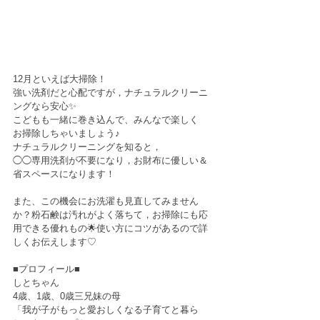
12月といえば大掃除！
強い洗剤だと心配ですが，ナチュラルクリーニ
ングなら安心✨
こどもも一緒に巻き込んで、みんなで楽しく
お掃除しちゃいましょう♪
ナチュラルクリーニングを知ると，
◯◯専用洗剤が不要になり，お財布に優しい＆
省スペースになります！
また、この機会にお洗濯も見直してみません
か？粉石鹸は汚れがよく落ちて，お掃除にも応
用できる優れもの🌟使い方にコツがあるので詳
しくお伝えします♡
■プロフィール■
しとちゃん
4歳、1歳、0歳三兄妹の母
「我が子がもっと愛おしくなる子育てと暮ら