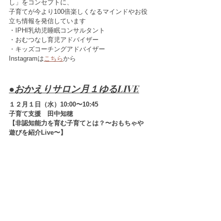
し」をコンセプトに、
子育てが今より100倍楽しくなるマインドやお役
立ち情報を発信しています
・IPHI乳幼児睡眠コンサルタント
・おむつなし育児アドバイザー
・キッズコーチングアドバイザー
Instagramは
こちら
から
●おかえりサロン月１ゆるLIVE
１２月１日（水）10:00〜10:45
子育て支援　田中知穂
【非認知能力を育む子育てとは？〜おもちゃや
遊びを紹介Live〜】