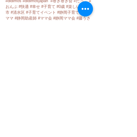
#didimos
#didimosjapan
#巻き巻き会
#だっこ
#
おんぶ
#快適
#幸せ
#子育て
#0歳
#楽しい
#静岡
市
#清水区
#子育てイベント
#静岡子育て
#静岡
ママ
#静岡助産師
#ママ会
#静岡ママ会
#藤うさ
ぎ接骨院
#骨盤矯正
#夫婦割
だっこ・おんぶ
すべて表示
最新記事