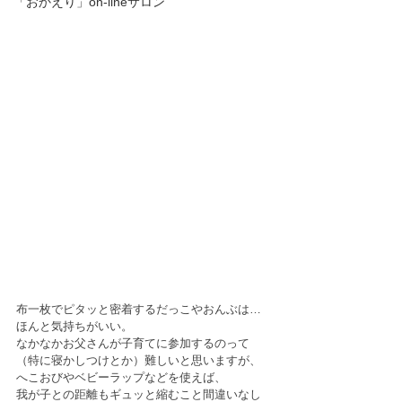
「おかえり」on-lineサロン
布一枚でピタッと密着するだっこやおんぶは…﻿
ほんと気持ちがいい。﻿
なかなかお父さんが子育てに参加するのって
（特に寝かしつけとか）難しいと思いますが、﻿
へこおびやベビーラップなどを使えば、﻿
我が子との距離もギュッと縮むこと間違いなし