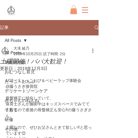
記事
All Posts
大滝 綾乃
All Posts
2019年10月25日
読了時間: 2分
土曜開催！パパ大歓迎！
助産師相談
更新日：
2019年12月3日
おむつなし育児
1/18（土）へこおび＆ベビーラップ体験会﻿
だっこ・おんぶ
@藤うさぎ接骨院　﻿
デリケートゾーンケア
骨盤矯正に特化していて、﻿
赤ちゃんのねんね
保育士さんが施術中はキッズスペースでみてて
子育て
くれるので産後の骨盤矯正も安心‼︎の藤うさぎさ
ん。﻿
研修
土曜なので、ぜひお父さんときて欲しい‼︎と思っ
その他
ています😊﻿