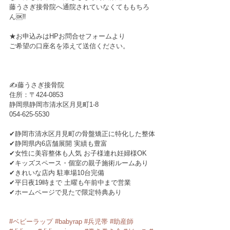
藤うさぎ接骨院へ通院されていなくてももちろ
ん🆗‼︎﻿
★お申込みはHPお問合せフォームより
ご希望の口座名を添えて送信ください。
✍️藤うさぎ接骨院﻿﻿
住所：〒424-0853﻿
静岡県静岡市清水区月見町1-8﻿
054-625-5530﻿
✔︎静岡市清水区月見町の骨盤矯正に特化した整体﻿
✔︎静岡県内6店舗展開 実績も豊富﻿
✔︎女性に美容整体も人気 お子様連れ妊婦様OK﻿
✔︎キッズスペース・個室の親子施術ルームあり﻿
✔︎きれいな店内 駐車場10台完備﻿
✔︎平日夜19時まで 土曜も午前中まで営業﻿
✔︎ホームページで見たで限定特典あり﻿
#ベビーラップ
#babyrap
#兵児帯
#助産師