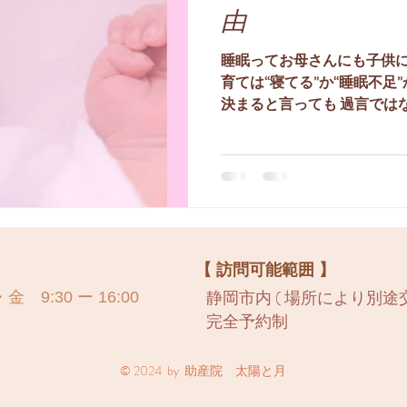
由
睡眠ってお母さんにも子供に
育ては“寝てる”か“睡眠不足
決まると言っても 過言では
いや、ほんとに。 子育ての
は、 実は子供のせいじゃな
る。...
】
【 訪問可能範囲 】
静岡市内
​ ( 場所により別途交
9:30 ー 16:00
完全予約制
© 2024 by 助産院 太陽と月