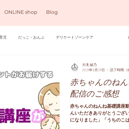
ONLINE shop
Blog
育児
だっこ・おんぶ
デリケートゾーンケア
研修
その他
「おかえり」on-lineサロン
大滝 綾乃
2021年3月27日
読了時間: 2
赤ちゃんのねん
配信のご感想
赤ちゃんのねんね基礎講座
んいただきありがとうござい
になりました」「うちのこ
「初めて知った、もっと早く