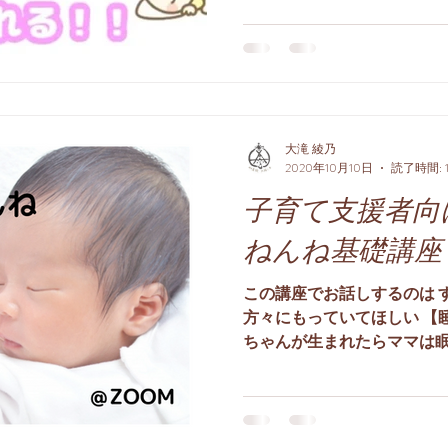
うれしいご感想をいただく
みじみ喜びがこみ上げます
大滝 綾乃
2020年10月10日
読了時間: 
子育て支援者向
ねんね基礎講座
この講座でお話しするのは 
方々にもっていてほしい 【
ちゃんが生まれたらママは眠
か眠れるようになるから今は
アドバイスしていませんか？.