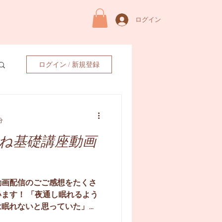
ログイン
ログイン / 新規登録
分
ね基礎講座動画
動画配信のごご感想をたくさ
ます！ 「夜通し眠れるよう
は眠れないと思っていた」
知りたかった」 などとても