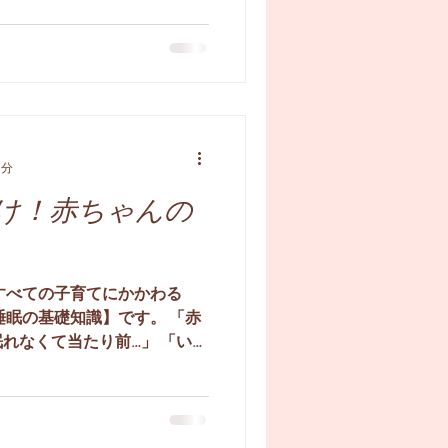
と、やっててよかったなとし
♡
1分
け！赤ちゃんの
すべての子育てにかかわる
睡眠の基礎知識】です。 「赤
れなくて当たり前…」 「いつ
我慢だよ」 そんな間違った
..