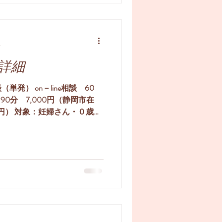
分
詳細
発） on－line相談 60
90分 7,000円（静岡市在
円） 対象：妊婦さん・０歳～
かく聞いてほしい。 ☑一般的