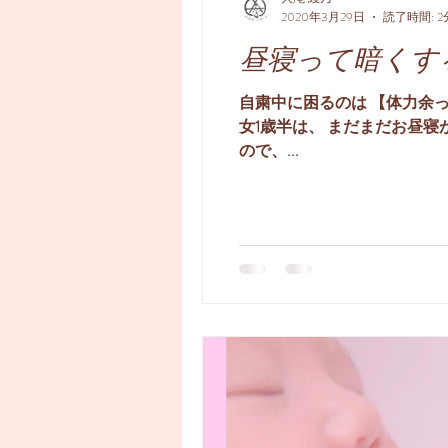
2020年3月29日
読了時間: 2
昼寝って暗くす
自粛中に困るのは 【体力余っ
女1歳半は、 まだまだお昼
ので、...