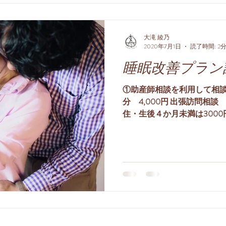
大滝 綾乃
2020年7月1日
読了時間: 2
睡眠改善プラン
①助産師相談を利用して相談（単
分 4,000円 出張訪問相談 
住・生後４か月未満は3000
５歳 ☑​ねんねの悩みをとに
なねんねの知識が欲しい人...