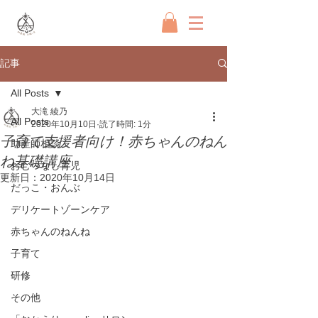
記事
All Posts
大滝 綾乃
All Posts
2020年10月10日
読了時間: 1分
子育て支援者向け！赤ちゃんのねん
助産師相談
ね基礎講座
おむつなし育児
更新日：
2020年10月14日
だっこ・おんぶ
デリケートゾーンケア
赤ちゃんのねんね
子育て
研修
その他