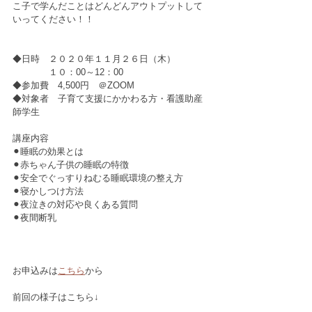
こ子で学んだことはどんどんアウトプットして
いってください！！
◆日時　２０２０年１１月２６日（木）
　　　　１０：00～12：00
◆参加費　4,500円　＠ZOOM
◆対象者　子育て支援にかかわる方・看護助産
師学生
講座内容
⚫︎睡眠の効果とは
⚫︎赤ちゃん子供の睡眠の特徴
⚫︎安全でぐっすりねむる睡眠環境の整え方
⚫︎寝かしつけ方法
⚫︎夜泣きの対応や良くある質問
⚫︎夜間断乳
お申込みは
こちら
から
前回の様子はこちら↓