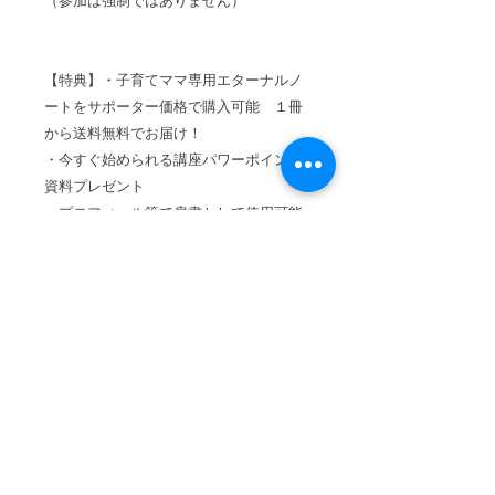
（参加は強制ではありません）
【特典】・子育てママ専用エターナルノ
ートをサポーター価格で購入可能 １冊
から送料無料でお届け！
・今すぐ始められる講座パワーポイント
資料プレゼント
・プロフィール等で肩書として使用可能
【価格】38,000円（税込み）
＊第１回or第２回講座のみの単体受講は
不可
講座開催の報告や開催収入の一部支払い
などは一切なし認定料
・更新料などその後かかるお金も一切な
し
お支払い方法はクレジット・Paypal・銀