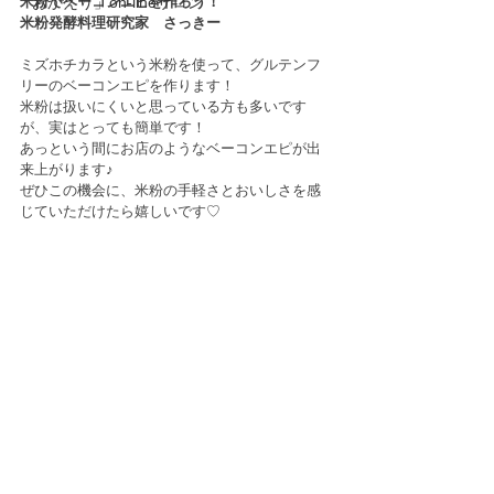
「おかえり」on-lineサロン
米粉でベーコンエピを作ろう！
米粉発酵料理研究家　さっきー
ミズホチカラという米粉を使って、グルテンフ
リーのベーコンエピを作ります！
米粉は扱いにくいと思っている方も多いです
が、実はとっても簡単です！
あっという間にお店のようなベーコンエピが出
来上がります♪
ぜひこの機会に、米粉の手軽さとおいしさを感
じていただけたら嬉しいです♡