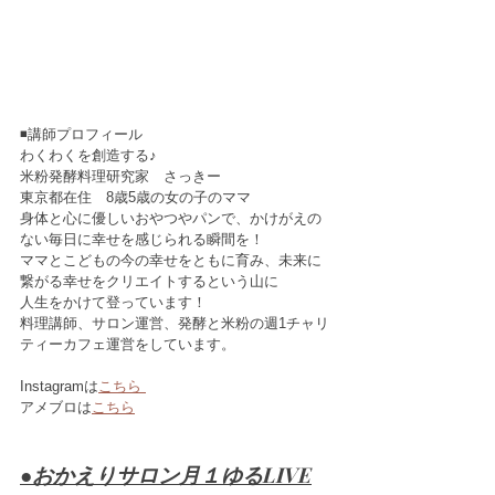
◾️講師プロフィール
わくわくを創造する♪
米粉発酵料理研究家　さっきー
東京都在住　8歳5歳の女の子のママ
身体と心に優しいおやつやパンで、かけがえの
ない毎日に幸せを感じられる瞬間を！
ママとこどもの今の幸せをともに育み、未来に
繋がる幸せをクリエイトするという山に
人生をかけて登っています！
料理講師、サロン運営、発酵と米粉の週1チャリ
ティーカフェ運営をしています。
Instagramは
こちら 
アメブロは
こちら
●おかえりサロン月１ゆるLIVE