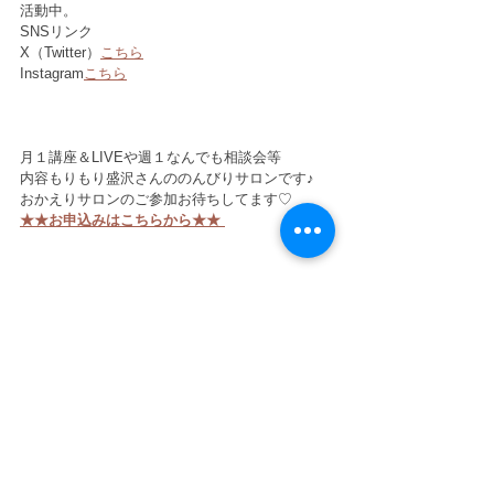
活動中。
SNSリンク
X（Twitter）
こちら
Instagram
こちら
月１講座＆LIVEや週１なんでも相談会等
内容もりもり盛沢さんののんびりサロンです♪
おかえりサロンのご参加お待ちしてます♡
★★お申込みはこちらから★★
＃おかえりサロン
＃助産院太陽と月
＃オンラインサロン
＃子育てサロン