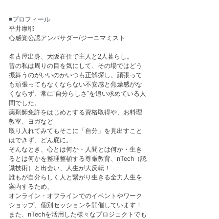
◾️プロフィール
平井摩耶
心感覚公認アンバサダー/ジーニマミスト
名古屋出身、大阪在住で主人と2人暮らし。
昔の私は周りの目を気にして、その場ではどう
振舞うのがいいのかいつも正解探し。頑張って
も頑張ってもなくならない不安感と焦燥感がな
くならず、常に”自分らしさ”を追い求めている人
間でした。
薬剤師免許をはじめとする資格取得や、お料理
教室、ヨガなど
取り入れてみてもそこに「自分」を見出すこと
はできず、どん底に。
そんなとき、心とは何か・人間とは何か・生き
るとは何かを整理整頓する尊厳教育、nTech（認
識技術）と出会い、人生が大反転！​
誰もが自分らしく人と繋がり生きる全力人生を
案内するため、
オンライン・オフラインでのイベントやワーク
ショップ、個別セッションを開催しています！
また、nTechを活用した様々なプロジェクトでも