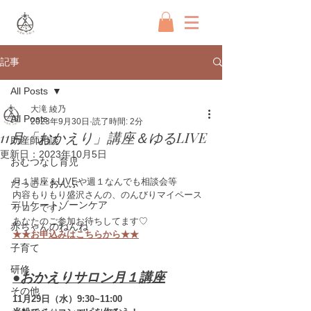
記事
All Posts
大滝 綾乃
All Posts
2023年9月30日
読了時間: 2分
11月「おかえり」講座＆ゆるLIVE
助産師相談
更新日：
2023年10月5日
おむつなし育児
月１講座＆LIVEや週１なんでも相談会等
だっこ・おんぶ
内容もりもり盛沢さんの、のんびりマイペース
デリケートゾーンケア
サロンです♪
あなたのご参加お待ちしてます♡
赤ちゃんのねんね
★★お申込みはこちらから★★
子育て
研修
●おかえりサロン月１講座
その他
11月29日（水）9:30~11:00