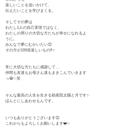
楽しいことを追いかけて、﻿
伝えたいことを学びまくる。﻿
そしてその夢は﻿
わたし1人の自己実現ではなく、﻿
わたしの周りの大切な方たちが幸せになれるよ
うに。﻿
みんなで夢にむかいたい😊﻿
その方が100倍楽しいもの‼︎✨﻿
常に大切な方たちに感謝して…﻿
仲間も友達もお母さん達もまきこんでいきます
っ😁✨笑﻿
そんな最高の人生を生きる助産院太陽と月です✨﻿
ほんとにしあわせもんです。﻿
いつもありがとうございます😊﻿
これからもよろしくお願いします❤️✨﻿