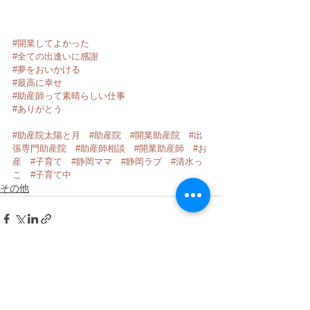
#開業してよかった
#全ての出逢いに感謝
#夢をおいかける
#最高に幸せ
#助産師って素晴らしい仕事
#ありがとう
#助産院太陽と月
#助産院
#開業助産院
#出
張専門助産院
#助産師相談
#開業助産師
#お
産
#子育て
#静岡ママ
#静岡ラブ
#清水っ
こ
#子育て中
その他
すべて表示
最新記事