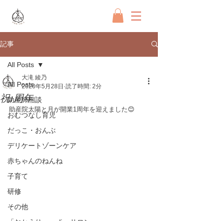
記事
All Posts
大滝 綾乃
All Posts
2020年5月28日
読了時間: 2分
祝1周年
助産師相談
助産院太陽と月が開業1周年を迎えました😊﻿
おむつなし育児
だっこ・おんぶ
デリケートゾーンケア
赤ちゃんのねんね
子育て
研修
その他