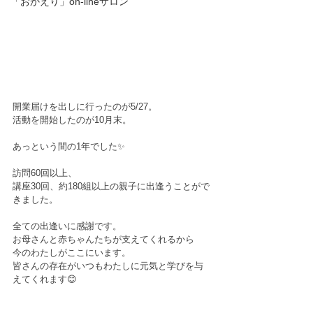
「おかえり」on-lineサロン
開業届けを出しに行ったのが5/27。﻿
活動を開始したのが10月末。﻿
あっという間の1年でした✨﻿
訪問60回以上、﻿
講座30回、約180組以上の親子に出逢うことがで
きました。﻿
全ての出逢いに感謝です。﻿
お母さんと赤ちゃんたちが支えてくれるから﻿
今のわたしがここにいます。﻿
皆さんの存在がいつもわたしに元気と学びを与
えてくれます😊﻿