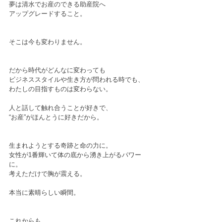
夢は清水でお産のできる助産院へ﻿
アップグレードすること。﻿
そこは今も変わりません。﻿
だから時代がどんなに変わっても﻿
ビジネススタイルや生き方が問われる時でも、﻿
わたしの目指すものは変わらない。﻿
人と話して触れ合うことが好きで、﻿
“お産”がほんとうに好きだから。﻿
生まれようとする奇跡と命の力に。﻿
女性が1番輝いて体の底から湧き上がるパワー
に。﻿
考えただけで胸が震える。﻿
本当に素晴らしい瞬間。﻿
これからも﻿