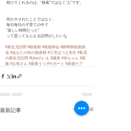
 助けてくれるのは、“検索”ではなく“人”です。 
 何か大それたことではなく、 
 毎日毎日の子育ての中で 
 “楽しい時間だった”﻿﻿
 って思ってもらえる訪問がしたいな
#新生児訪問
#助産師
#助産師会
#静岡県助産師
会
#あなたの街の助産師
#三宅はつえ先生
#私流
の新生児訪問
#Umiのいえ
#講座
#赤ちゃん
#産
後
#お母さん
#産後うつ
#サポート
#産後ケア
すべて表示
最新記事