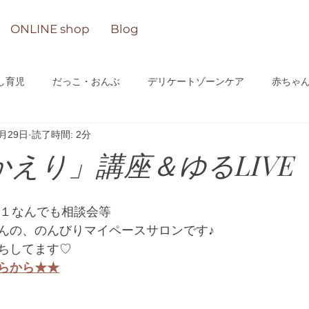
ONLINE shop
Blog
し育児
だっこ・おんぶ
デリケートゾーンケア
赤ちゃ
7月29日
読了時間: 2分
n-lineサロン
かえり」講座＆ゆるLIVE
週１なんでも相談会等
んの、のんびりマイペースサロンです♪
ちしてます♡
らから★★