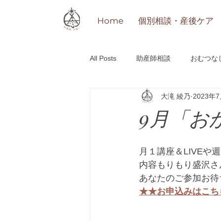
Home
個別相談・産後ケア
All Posts
助産師相談
おむつな
大滝 綾乃
2023年
研修
その他
「おかえり」o
9月「お
月１講座＆LIVEや
内容もりもり盛沢さ
あなたのご参加お待
★★お申込みはこち