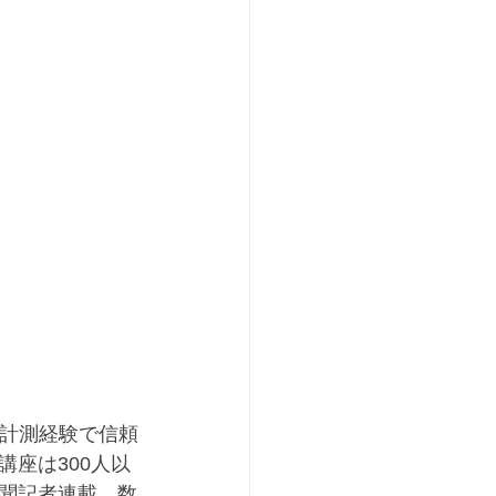
足計測経験で信頼
座は300人以
聞記者連載、数