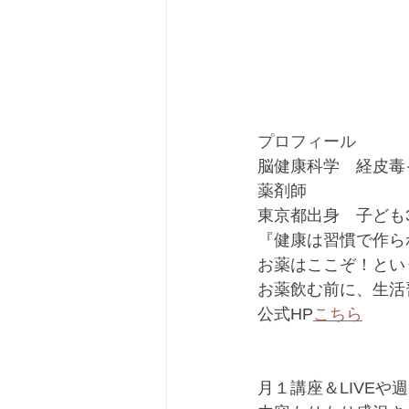
プロフィール
脳健康科学　経皮毒
薬剤師
東京都出身　子ども
『健康は習慣で作ら
お薬はここぞ！とい
お薬飲む前に、生活
公式HP
こちら
月１講座＆LIVEや