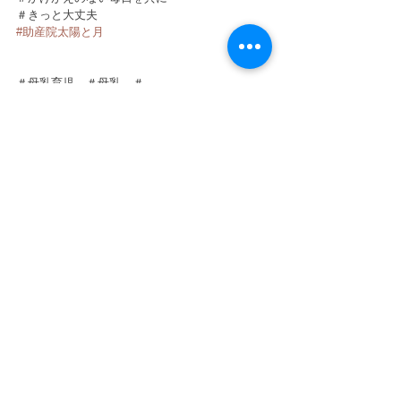
＃きっと大丈夫
#助産院太陽と月
＃母乳育児　＃母乳　＃
すべて表示
最新記事