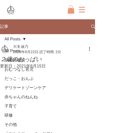
記事
All Posts
大滝 綾乃
All Posts
2020年8月22日
読了時間: 2分
２歳のおっぱい
助産師相談
更新日：
2021年8月15日
おむつなし育児
だっこ・おんぶ
デリケートゾーンケア
赤ちゃんのねんね
子育て
研修
その他