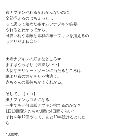
布ナプキンやれるかわかんないのに、﻿
全部揃えるのはちょっと…﻿
って思って始めた布オムツナプキン笑😂﻿
やれるとわかってから、﻿
可愛い柄や素敵な素材の布ナプキンを揃えるの
もアリだよね😊✨﻿
★布ナプキンの好きなところ★﻿
まずはやっぱり【気持ちいい】﻿
大切なデリケートゾーンに当たるところは、﻿
紙より布の方がそりゃ快適よ。﻿
赤ちゃんの気持ちがよくわかる。﻿
そして、【エコ】﻿
紙ナプキンもゴミになる。﻿
一生であと何回紙ナプキン捨てるのかな？﻿
1日10回変えたら×期間は4日間くらい？﻿
それを年12回やって、あと10年続けるとした
ら…﻿
4800枚。﻿