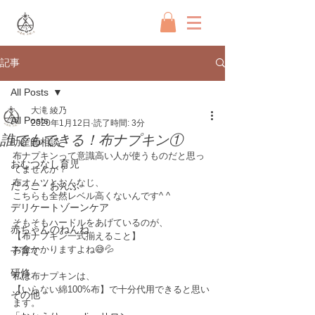
記事
All Posts
大滝 綾乃
All Posts
2020年1月12日
読了時間: 3分
誰でもできる！布ナプキン①
助産師相談
布ナプキンって意識高い人が使うものだと思っ
おむつなし育児
てませんか？﻿
布オムツとおんなじ、﻿
だっこ・おんぶ
こちらも全然レベル高くないんです^ ^﻿
デリケートゾーンケア
そもそもハードルをあげているのが、﻿
赤ちゃんのねんね
【布ナプキン一式揃えること】﻿
お金かかりますよね😅💦﻿
子育て
研修
私は布ナプキンは、﻿
【いらない綿100%布】で十分代用できると思い
その他
ます。﻿