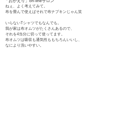
「おかえり」on-lineサロン
ねぇ、よく考えてみて。﻿
布を畳んで使えばそれで布ナプキンじゃん笑﻿
いらないTシャツでもなんでも。﻿
我が家は布オムツがたくさんあるので、﻿
それを4当分に切って使ってます。﻿
布オムツは吸収も通気性ももちろんいいし、﻿
なにより洗いやすい。﻿