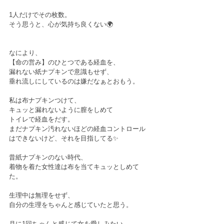
1人だけでその枚数。﻿
そう思うと、心が気持ち良くない🌍﻿
なにより、﻿
【命の営み】のひとつである経血を、﻿
漏れない紙ナプキンで意識もせず、﻿
垂れ流しにしているのは嫌だなぁとおもう。﻿
私は布ナプキンつけて、﻿
キュッと漏れないように膣をしめて﻿
トイレで経血をだす。﻿
まだナプキン汚れないほどの経血コントロール
はできないけど、それを目指してる✨﻿
昔紙ナプキンのない時代、﻿
着物を着た女性達は布を当てキュッとしめて
た。﻿
生理中は無理をせず、﻿
自分の生理をちゃんと感じていたと思う。﻿
月に1回ちゃんと感じて女を愛しみたい。﻿