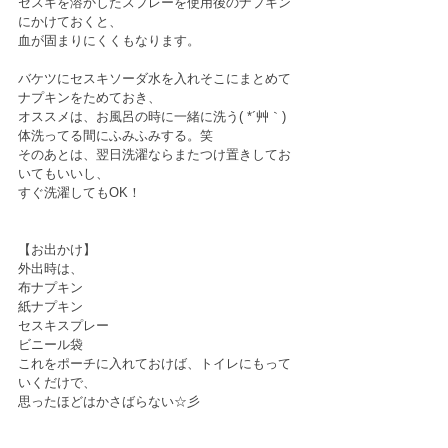
セスキを溶かしたスプレーを使用後のナプキン
にかけておくと、
血が固まりにくくもなります。
バケツにセスキソーダ水を入れそこにまとめて
ナプキンをためておき、
オススメは、お風呂の時に一緒に洗う( *´艸｀)
体洗ってる間にふみふみする。笑
そのあとは、翌日洗濯ならまたつけ置きしてお
いてもいいし、
すぐ洗濯してもOK！
【お出かけ】
外出時は、
布ナプキン
紙ナプキン
セスキスプレー
ビニール袋
これをポーチに入れておけば、トイレにもって
いくだけで、
思ったほどはかさばらない☆彡