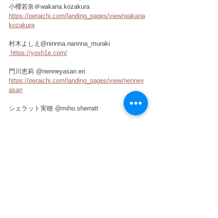
小櫻若奈＠wakana.kozakura
https://peraichi.com/landing_pages/view/wakana
kozakura
村木よしえ@ninnna.nannna_muraki
 https://yosh1e.com/
門川恵莉 @nenneyasan.eri 　
https://peraichi.com/landing_pages/view/nenney
asan
シェラット実穂 @miho.sherratt 
大滝綾乃 @ayano_otaki68 
☆詳しい詳細は後日お知らせします☆