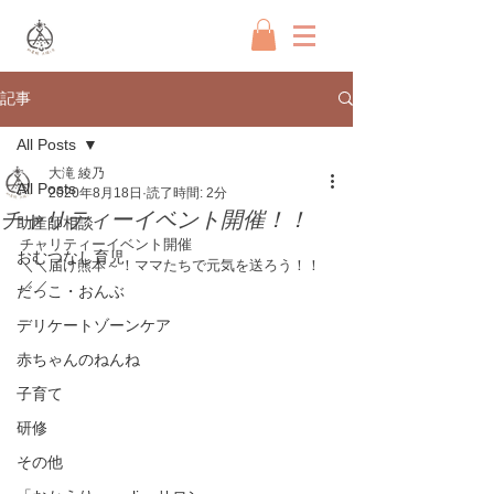
記事
All Posts
大滝 綾乃
All Posts
2020年8月18日
読了時間: 2分
チャリティーイベント開催！！
助産師相談
チャリティーイベント開催
おむつなし育児
＼＼届け熊本～！ママたちで元気を送ろう！！
／／
だっこ・おんぶ
デリケートゾーンケア
赤ちゃんのねんね
子育て
研修
その他