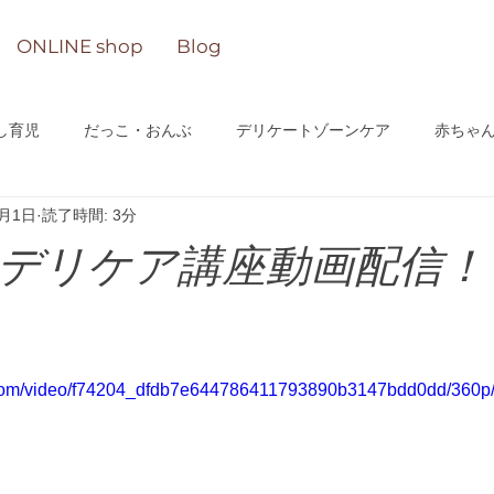
ONLINE shop
Blog
し育児
だっこ・おんぶ
デリケートゾーンケア
赤ちゃ
4月1日
読了時間: 3分
n-lineサロン
デリケア講座動画配信！
ic.com/video/f74204_dfdb7e644786411793890b3147bdd0dd/360p/