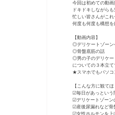
今回は初めての動画
ドキドキしながらも
忙しい皆さんがこれ
何度も何度も構想を
【動画内容】﻿
◎デリケートゾーンケ
◎骨盤底筋の話﻿
◎男の子のデリケー
についての３本立て
★スマホでもパソコ
【こんな方に観てほ
☑毎日があっという
☑デリケートゾーン
☑産後尿漏れなど骨
☑女性ホルモンを上