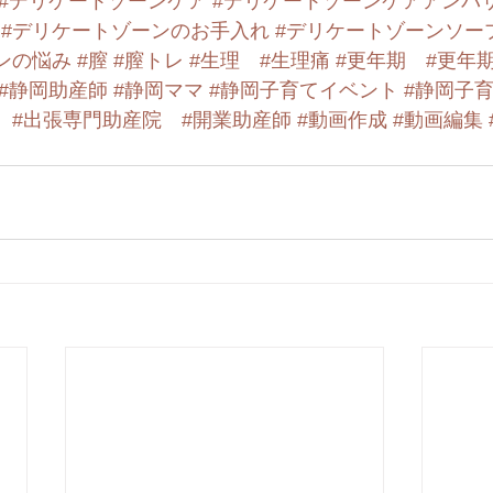
#デリケートゾーンケア
#デリケートゾーンケアアンバ
#デリケートゾーンのお手入れ
#デリケートゾーンソー
ンの悩み
#膣
#膣トレ
#生理
#生理痛
#更年期
#更年
#静岡助産師
#静岡ママ
#静岡子育てイベント
#静岡子
#出張専門助産院
#開業助産師
#動画作成
#動画編集