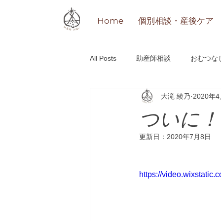
Home
個別相談・産後ケア
All Posts
助産師相談
おむつな
大滝 綾乃
2020年
研修
その他
「おかえり」o
ついに！
更新日：
2020年7月8日
https://video.wixstat