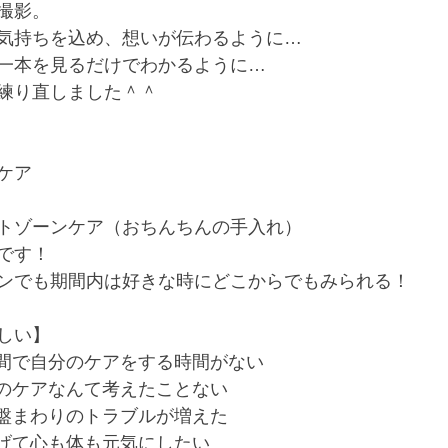
撮影。﻿
気持ちを込め、想いが伝わるように…﻿
一本を見るだけでわかるように…﻿
練り直しました＾＾﻿
ア﻿
トゾーンケア（おちんちんの手入れ）﻿
です！﻿
ンでも期間内は好きな時にどこからでもみられる！﻿
しい】﻿
間で自分のケアをする時間がない﻿
のケアなんて考えたことない﻿
盤まわりのトラブルが増えた﻿
げて心も体も元気にしたい﻿