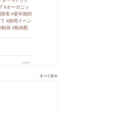
サダー
#デリケ
プ
#オーガニッ
期障害
#更年期対
育て
#静岡イベン
#動画
#動画配
すべて表示