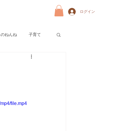
ログイン
んのねんね
子育て
mp4/file.mp4