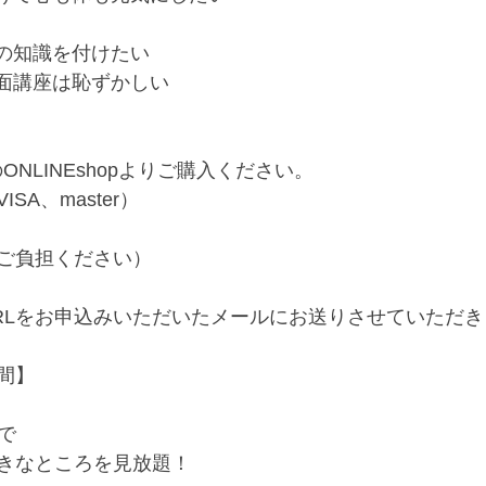
の知識を付けたい﻿
面講座は恥ずかしい﻿
NLINEshopよりご購入ください。﻿
A、master）﻿
ご負担ください）﻿
RLをお申込みいただいたメールにお送りさせていただき
】﻿
で﻿
きなところを見放題！﻿