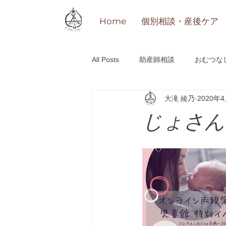
Home
個別相談・産後ケア
All Posts
助産師相談
おむつな
大滝 綾乃
2020年
研修
その他
「おかえり」o
じょさんし