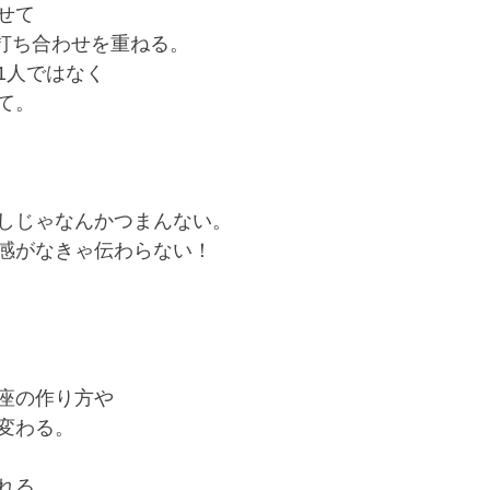
て﻿
kで打ち合わせを重ねる。﻿
人ではなく﻿
。﻿
しじゃなんかつまんない。﻿
感がなきゃ伝わらない！﻿
座の作り方や﻿
変わる。﻿
れる。﻿