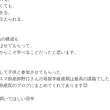
くても、﻿
きる。﻿
伝えられる。﻿
義の構成も﻿
ばせてもらって、﻿
からこそ学べることだったと思います。﻿
して子供と参加させてもらった﻿
スマ助産師野口さんの母親学級後期は﻿最高の講義でした。
助産院のブログにまとめてくれてあります😊﻿
いてほしい😢🌸﻿