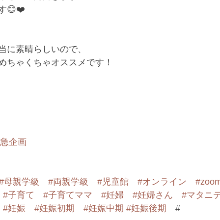
❤️﻿
当に素晴らしいので、﻿
めちゃくちゃオススメです！﻿
緊急企画
#母親学級
#両親学級
#児童館
#オンライン
#zoo
#子育て
#子育てママ
#妊婦
#妊婦さん
#マタニ
#妊娠
#妊娠初期
#妊娠中期
#妊娠後期
　#