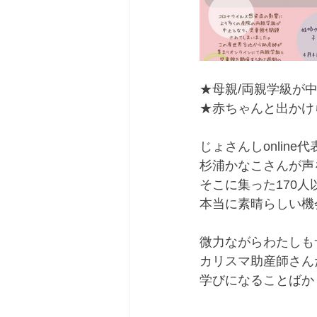
★母親/両親学級が
★赤ちゃんと出かけ
じょさんしonline代
杉浦かなこさんが声
そこに集った170人
本当に素晴らしい機
微力ながらわたしも
カリスマ助産師さん
学びになることばか