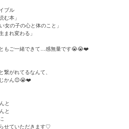
イブル﻿
読む本」﻿
い女の子の心と体のこと」﻿
生まれ変わる」﻿
もご一緒できて…感無量です😭😭❤️﻿
と繋がれてるなんて、﻿
ん😊😭❤️﻿
んと﻿
んと﻿
﻿
らせていただきます♡﻿