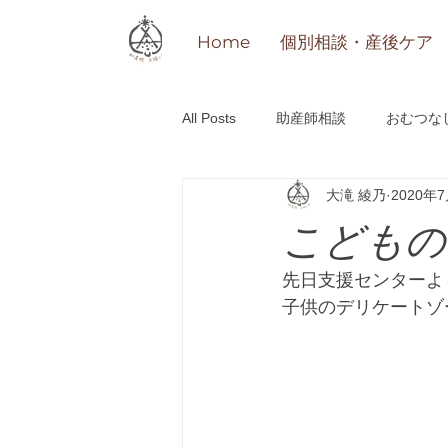
Home
個別相談・産後ケア
All Posts
助産師相談
おむつな
大滝 綾乃
2020年
研修
その他
「おかえり」o
こどもの
先日支援センターよ
子供のデリケートゾ