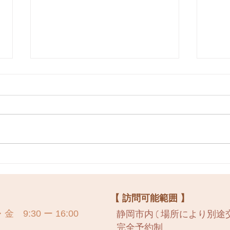
オンラインねんね個別相談
７月
詳細
LIVE
】
【 訪問可能範囲 】
静岡市内
​ ( 場所により別途交
9:30 ー 16:00
完全予約制